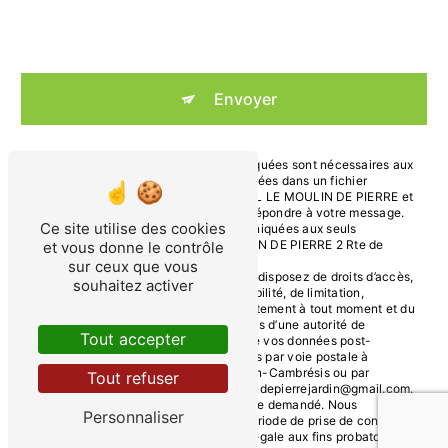
En cochant cette case, j'accepte les conditions
particulières ci-dessous **
Envoyer
** Les données personnelles communiquées sont nécessaires aux
fins de vous contacter et sont enregistrées dans un fichier
informatisé. Elles sont destinées à EURL LE MOULIN DE PIERRE et
ses sous-traitants dans le seul but de répondre à votre message.
Ce site utilise des cookies
Les données collectées seront communiquées aux seuls
destinataires suivants: EURL LE MOULIN DE PIERRE 2 Rte de
et vous donne le contrôle
Clary 59191 Ligny-en-Cambrésis
sur ceux que vous
moulindepierrejardin@gmail.com. Vous disposez de droits d’accès,
souhaitez activer
de rectification, d’effacement, de portabilité, de limitation,
d’opposition, de retrait de votre consentement à tout moment et du
droit d’introduire une réclamation auprès d’une autorité de
Tout accepter
contrôle, ainsi que d’organiser le sort de vos données post-
mortem. Vous pouvez exercer ces droits par voie postale à
l'adresse 2 Rte de Clary 59191 Ligny-en-Cambrésis ou par
Tout refuser
courrier électronique à l'adresse moulindepierrejardin@gmail.com.
Un justificatif d'identité pourra vous être demandé. Nous
Personnaliser
conservons vos données pendant la période de prise de contact
puis pendant la durée de prescription légale aux fins probatoires et