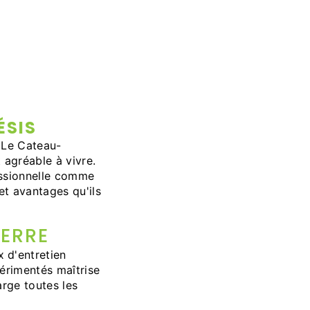
ÉSIS
à Le Cateau-
 agréable à vivre.
fessionnelle comme
t avantages qu'ils
IERRE
 d'entretien
érimentés maîtrise
arge toutes les