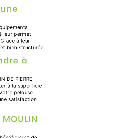
 une
équipements
é leur permet
 Grâce à leur
et bien structurée.
ndre à
LIN DE PIERRE
r à la superficie
 votre pelouse.
une satisfaction
E MOULIN
bénéficierez de