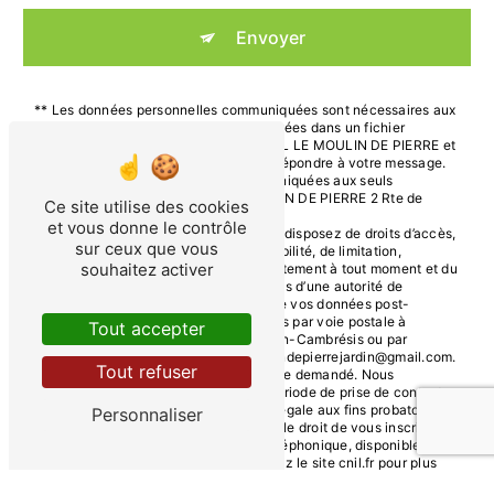
Envoyer
** Les données personnelles communiquées sont nécessaires aux
fins de vous contacter et sont enregistrées dans un fichier
informatisé. Elles sont destinées à EURL LE MOULIN DE PIERRE et
ses sous-traitants dans le seul but de répondre à votre message.
Les données collectées seront communiquées aux seuls
destinataires suivants: EURL LE MOULIN DE PIERRE 2 Rte de
Ce site utilise des cookies
Clary 59191 Ligny-en-Cambrésis
et vous donne le contrôle
moulindepierrejardin@gmail.com. Vous disposez de droits d’accès,
sur ceux que vous
de rectification, d’effacement, de portabilité, de limitation,
souhaitez activer
d’opposition, de retrait de votre consentement à tout moment et du
droit d’introduire une réclamation auprès d’une autorité de
contrôle, ainsi que d’organiser le sort de vos données post-
mortem. Vous pouvez exercer ces droits par voie postale à
Tout accepter
l'adresse 2 Rte de Clary 59191 Ligny-en-Cambrésis ou par
courrier électronique à l'adresse moulindepierrejardin@gmail.com.
Tout refuser
Un justificatif d'identité pourra vous être demandé. Nous
conservons vos données pendant la période de prise de contact
puis pendant la durée de prescription légale aux fins probatoires et
Personnaliser
de gestion des contentieux. Vous avez le droit de vous inscrire sur
la liste d'opposition au démarchage téléphonique, disponible à
cette adresse:
Bloctel.gouv.fr
. Consultez le site cnil.fr pour plus
d’informations sur vos droits.