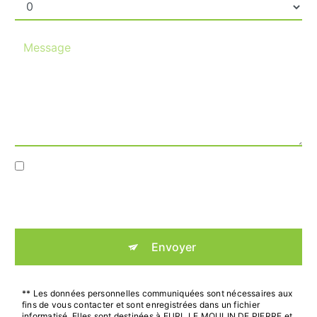
En cochant cette case, j'accepte les conditions
particulières ci-dessous **
Envoyer
** Les données personnelles communiquées sont nécessaires aux
fins de vous contacter et sont enregistrées dans un fichier
informatisé. Elles sont destinées à EURL LE MOULIN DE PIERRE et